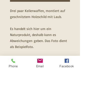
Drei paar Keilerwaffen, montiert auf
geschnitztem Holzschild mit Laub.
Es handelt sich hier um ein
Naturprodukt, deshalb kann es
Abweichungen geben. Das Foto dient
als Beispielfoto.
Dimensionen
Phone
Email
Facebook
Ca. 42 ×23 × 4,5 cm
Informationen
Da es sich um Naturprodukte handelt,
Transport und Verpackung
können wir Ihnen leider nicht exakte
Maße und Dimensionen garantieren.
Die Verpackung sind in den
Alle unsere Präparate sind Unikate,
Abholung im Geschäft
Versandkosten inkludiert. Je nach
deshalb handelt es sich bei Fotos -
Größe und Gewicht des Pakets werden
außer Einzelstücken - um